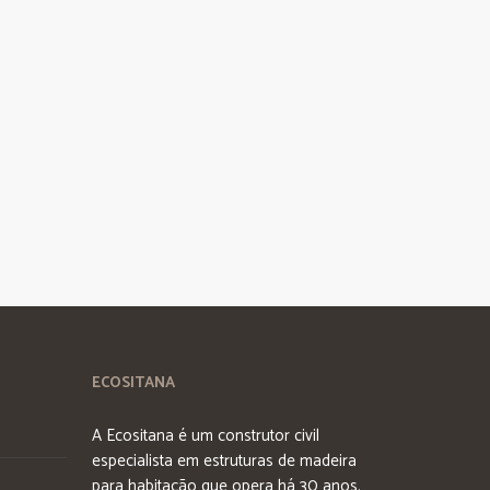
ECOSITANA
A Ecositana é um construtor civil
especialista em estruturas de madeira
para habitação que opera há 30 anos.