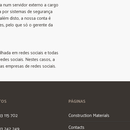
a num servidor externo a cargo
a por sistemas de segurança
lém disto, a nossa conta é
es, pelo que só o gerente da
ilhada em redes sociais e todas
edes sociais. Nestes casos, a
mas empresas de redes sociais.
TOS
PÁGINAS
33 115 702
Construction Materials
Contacts
33 242 249