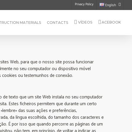
Privacy Policy
English
VÍDEOS
ACEBOOK
TRUCTION MATERIALS
CONTACTS
sites Web, para que o nosso site possa funcionar
lmente no seu computador ou dispositivo móvel
s cookies ou testemunhos de conexão.
 de texto que um site Web instala no seu computador
sita. Estes ficheiros permitem que durante um certo
 «lembre» das suas ações e preferências,
, da língua escolhida, do tamanho dos caracteres e
ação. É por isso que quando percorre as páginas de um
visitou, não tem, em princípio, de voltar a indicar as