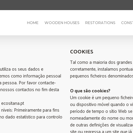
HOME
WOODEN HOUSES
RESTORATIONS
CONS
COOKIES
Tal como a maioria dos grandes 
 utiliza os seus dados e
corretamente, instalamos pontua
ndemos como informação pessoal
pequenos ficheiros denominado
a pessoa. Por favor contacte-
 nossos contactos no fim desta
O que são cookies?
Um cookie é um pequeno ficheiro
o ecositana.pt
ou dispositivo móvel quando o vi
íveis: Primeiramente para fins
período de tempo o sítio Web se
o dado estatístico para controlo
nomeadamente do nome ou morada
de outras definições de visualiz
site ou regressa a um site que já 