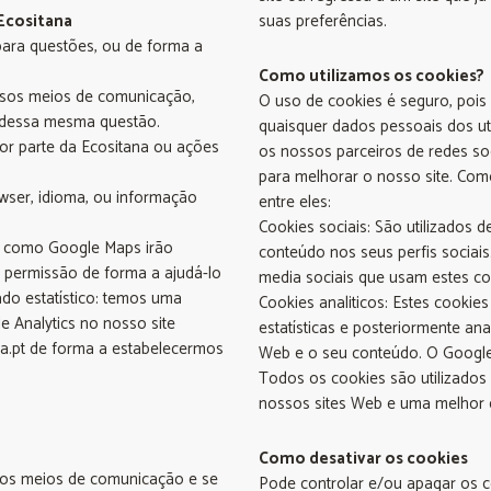
Ecositana
suas preferências.
ara questões, ou de forma a
Como utilizamos os cookies?
rsos meios de comunicação,
O uso de cookies é seguro, pois
 dessa mesma questão.
quaisquer dados pessoais dos ut
por parte da Ecositana ou ações
os nossos parceiros de redes soc
para melhorar o nosso site. Como 
ser, idioma, ou informação
entre eles:
Cookies sociais: São utilizados d
al como Google Maps irão
conteúdo nos seus perfis sociais
 permissão de forma a ajudá-lo
media sociais que usam estes co
ado estatístico: temos uma
Cookies analiticos: Estes cookie
e Analytics no nosso site
estatísticas e posteriormente ana
a.pt de forma a estabelecermos
Web e o seu conteúdo. O Google 
Todos os cookies são utilizado
nossos sites Web e uma melhor ex
Como desativar os cookies
sos meios de comunicação e se
Pode controlar e/ou apagar os c